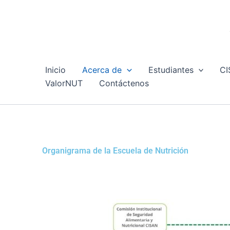
Omitir
e
ir
al
contenido
Inicio
Acerca de
Estudiantes
C
ValorNUT
Contáctenos
Organigrama de la Escuela de Nutrición